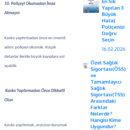
En Sık
10. Poliçeyi Okumadan İmza
Yapılan 3
Atmayın
Büyük
Hata|
Poliçenizi
Doğru
Kasko yaptırmadan önce en önemli
Seçin
adım: poliçeyi okumak. Küçük
16.02.2026
detaylar ileride büyük kayıplara yol
Özel Sağlık
açabilir.
Sigortası(ÖSS)
ve
Tamamlayıcı
Sağlık
Kasko Yaptırmadan Önce Dikkatli
Sigortası(TSS)
Arasındaki
Olun
Farklar
Nelerdir?
Hangisi Kime
Kasko yaptırmak, aracınızı korumak
Uygundur?