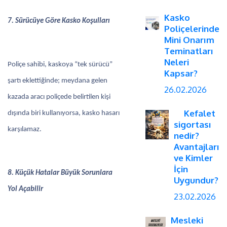
Kasko
7. Sürücüye Göre Kasko Koşulları
Poliçelerinde
Mini Onarım
Teminatları
Neleri
Poliçe sahibi, kaskoya “tek sürücü”
Kapsar?
şartı eklettiğinde; meydana gelen
26.02.2026
kazada aracı poliçede belirtilen kişi
Kefalet
dışında biri kullanıyorsa, kasko hasarı
sigortası
karşılamaz.
nedir?
Avantajları
ve Kimler
İçin
8. Küçük Hatalar Büyük Sorunlara
Uygundur?
Yol Açabilir
23.02.2026
Mesleki