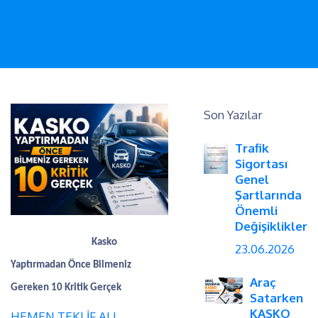
Son Yazılar
Trafik
Sigortası
Genel
Şartlarında
Önemli
Değişiklikler
Kasko
23.06.2026
Yaptırmadan Önce Bilmeniz
Araç
Gereken 10 Kritik Gerçek
Satarken
KASKO
HEMEN TEKLİF AL!