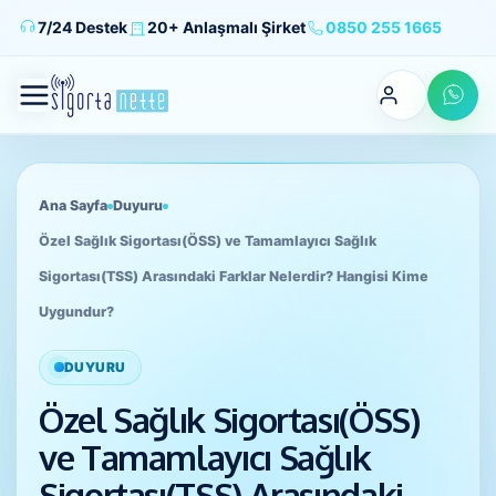
7/24 Destek
20+ Anlaşmalı Şirket
0850 255 1665
HAKKIMIZDA
Ana Sayfa
Duyuru
ÜRÜNLER
Özel Sağlık Sigortası(ÖSS) ve Tamamlayıcı Sağlık
Sigortası(TSS) Arasındaki Farklar Nelerdir? Hangisi Kime
KAMPANYALAR
Uygundur?
DUYURU
BLOG
Özel Sağlık Sigortası(ÖSS)
GİRİŞ YAP
ve Tamamlayıcı Sağlık
Sigortası(TSS) Arasındaki