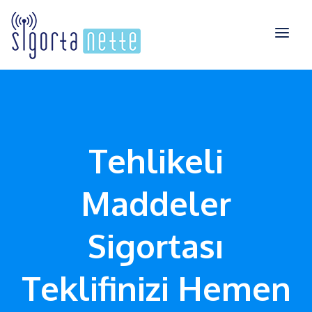
Tehlikeli
Maddeler
Sigortası
Teklifinizi Hemen