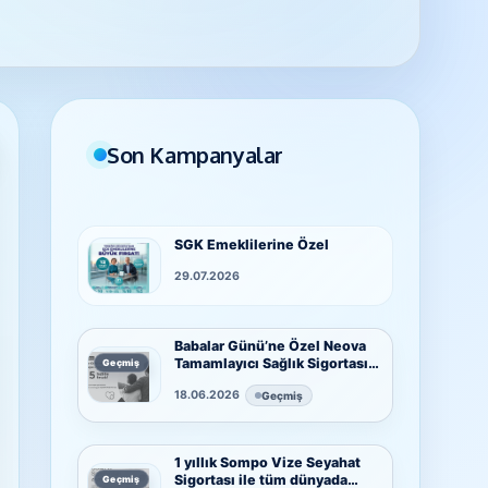
Son Kampanyalar
SGK Emeklilerine Özel
29.07.2026
Babalar Günü’ne Özel Neova
Tamamlayıcı Sağlık Sigortası
Geçmiş
Fırsatı
18.06.2026
Geçmiş
1 yıllık Sompo Vize Seyahat
Sigortası ile tüm dünyada
Geçmiş