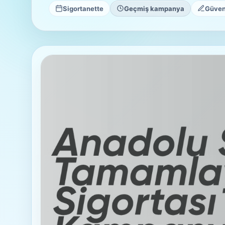
Sigortanette
Geçmiş kampanya
Güvenl