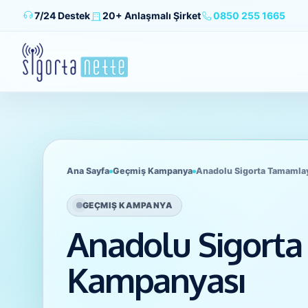
7/24 Destek
20+ Anlaşmalı Şirket
0850 255 1665
HAKKIMIZDA
ÜRÜNLER
Ana Sayfa
Geçmiş Kampanya
Anadolu Sigorta Tamamlay
KAMPANYALAR
GEÇMIŞ KAMPANYA
Anadolu Sigorta 
BLOG
Kampanyası
GİRİŞ YAP