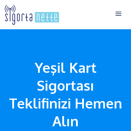
Yeşil Kart
Sigortası
Teklifinizi Hemen
Alın