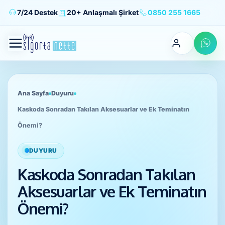
7/24 Destek
20+ Anlaşmalı Şirket
0850 255 1665
HAKKIMIZDA
Ana Sayfa
Duyuru
ÜRÜNLER
Kaskoda Sonradan Takılan Aksesuarlar ve Ek Teminatın
Önemi?
KAMPANYALAR
DUYURU
BLOG
Kaskoda Sonradan Takılan
Aksesuarlar ve Ek Teminatın
GİRİŞ YAP
Önemi?